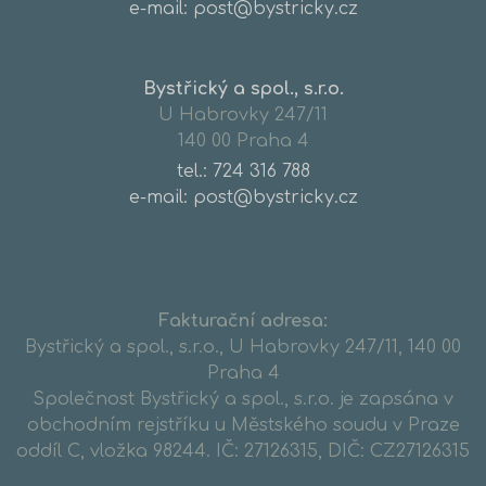
e-mail: post@bystricky.cz
Bystřický a spol., s.r.o.
U Habrovky 247/11
140 00 Praha 4
tel.:
724 316 788
e-mail: post@bystricky.cz
Fakturační adresa:
Bystřický a spol., s.r.o., U Habrovky 247/11, 140 00
Praha 4
Společnost Bystřický a spol., s.r.o. je zapsána v
obchodním rejstříku u Městského soudu v Praze
oddíl C, vložka 98244. IČ: 27126315, DIČ: CZ27126315