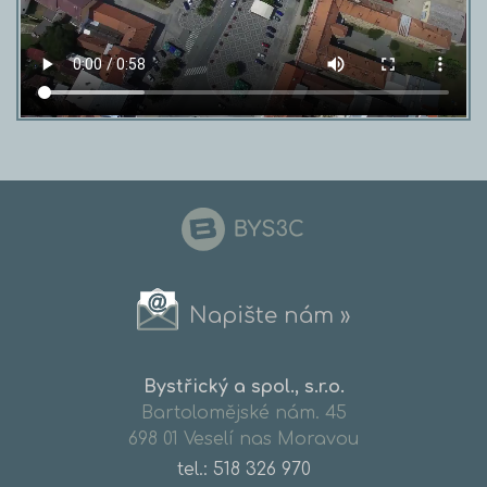
Napište nám »
Bystřický a spol., s.r.o.
Bartolomějské nám. 45
698 01 Veselí nas Moravou
tel.:
518 326 970