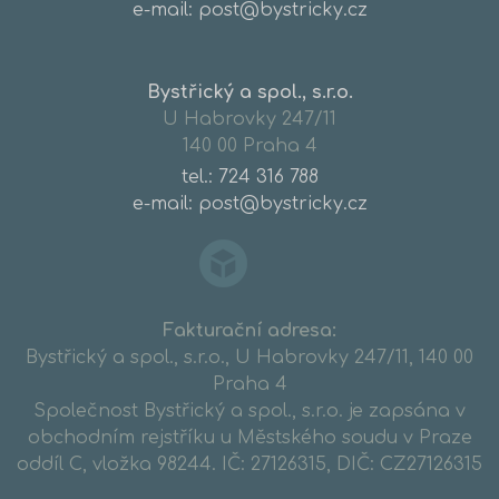
e-mail: post@bystricky.cz
Bystřický a spol., s.r.o.
U Habrovky 247/11
140 00 Praha 4
tel.:
724 316 788
e-mail: post@bystricky.cz
Fakturační adresa:
Bystřický a spol., s.r.o., U Habrovky 247/11, 140 00
Praha 4
Společnost Bystřický a spol., s.r.o. je zapsána v
obchodním rejstříku u Městského soudu v Praze
oddíl C, vložka 98244. IČ: 27126315, DIČ: CZ27126315