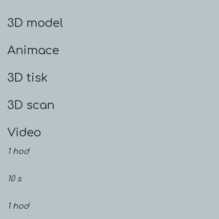
3D model
Animace
3D tisk
3D scan
Video
1 hod
10 s
1 hod