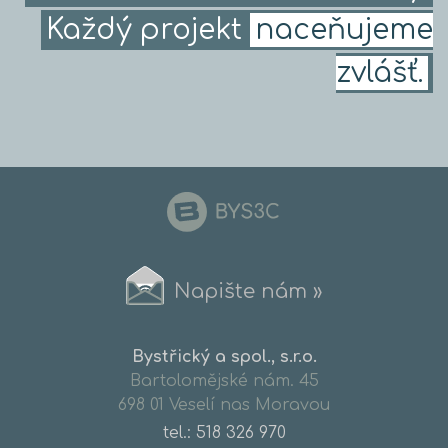
Každý projekt
naceňujeme
zvlášť.
Napište nám »
Bystřický a spol., s.r.o.
Bartolomějské nám. 45
698 01 Veselí nas Moravou
tel.:
518 326 970