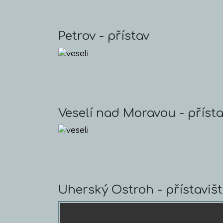
Petrov - přístav
Veselí nad Moravou - příst
Uherský Ostroh - přístaviš