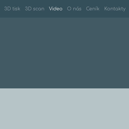
3D tisk
3D scan
Video
O nás
Ceník
Kontakty