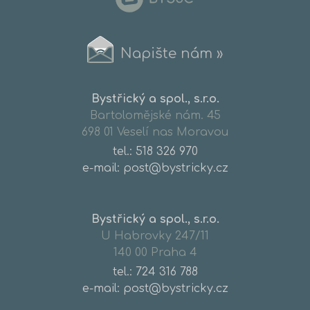
Napište nám »
Bystřický a spol., s.r.o.
Bartolomějské nám. 45
698 01 Veselí nas Moravou
tel.:
518 326 970
e-mail: post@bystricky.cz
Bystřický a spol., s.r.o.
U Habrovky 247/11
140 00 Praha 4
tel.:
724 316 788
e-mail: post@bystricky.cz