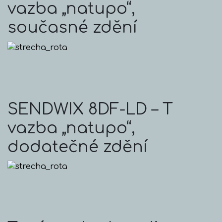
vazba „natupo“,
současné zdění
SENDWIX 8DF-LD – T
vazba „natupo“,
dodatečné zdění