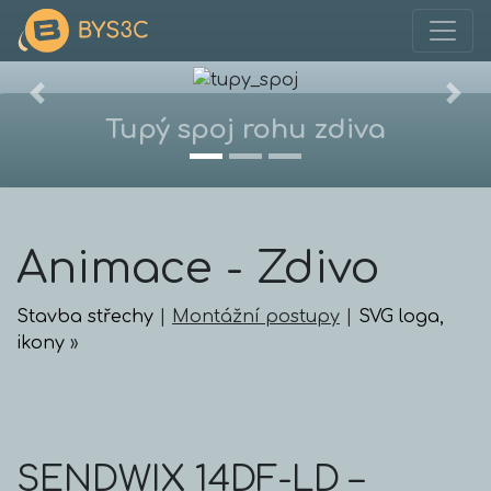
Skočit na obsah
Základní navigace
Previous
Nex
Tupý spoj rohu zdiva
Animace - Zdivo
Stavba střechy
|
Montážní postupy
|
SVG loga,
ikony
»
SENDWIX 14DF-LD –