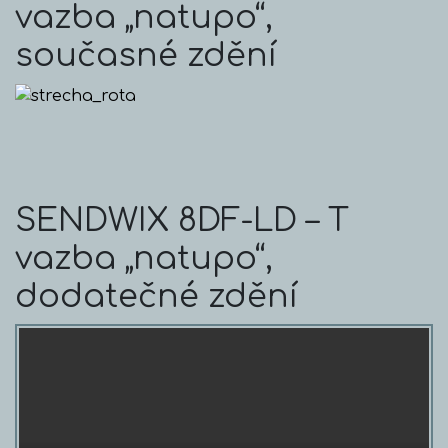
vazba „natupo“,
současné zdění
SENDWIX 8DF-LD – T
vazba „natupo“,
dodatečné zdění