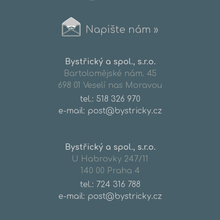
Napište nám »
Bystřický a spol., s.r.o.
Bartolomějské nám. 45
698 01 Veselí nas Moravou
tel.:
518 326 970
e-mail: post@bystricky.cz
Bystřický a spol., s.r.o.
U Habrovky 247/11
140 00 Praha 4
tel.:
724 316 788
e-mail: post@bystricky.cz