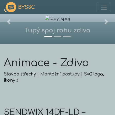
Skočit na obsah
Základní navigace
Previous
Nex
Tupý spoj rohu zdiva
Animace - Zdivo
Stavba střechy
|
Montážní postupy
|
SVG loga,
ikony
»
SENDWIX 14DF-LD –