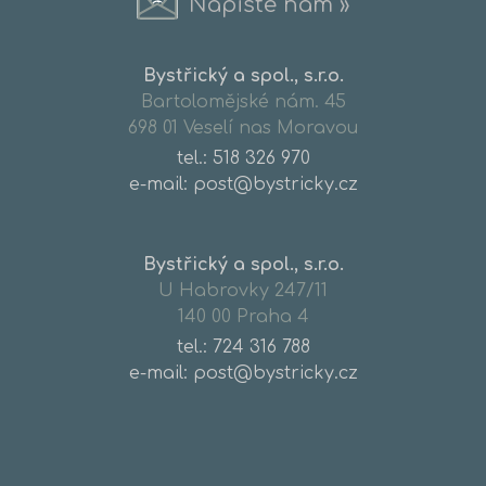
Napište nám »
Bystřický a spol., s.r.o.
Bartolomějské nám. 45
698 01 Veselí nas Moravou
tel.:
518 326 970
e-mail: post@bystricky.cz
Bystřický a spol., s.r.o.
U Habrovky 247/11
140 00 Praha 4
tel.:
724 316 788
e-mail: post@bystricky.cz