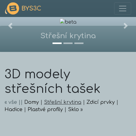
Skočit na obsah
Základní navigace
Previous
Nex
Střešní krytina
3D modely
střešních tašek
«
vše
||
Domy
|
Střešní krytina
|
Zdicí prvky
|
Hadice
|
Plastvé profily
|
Sklo
»